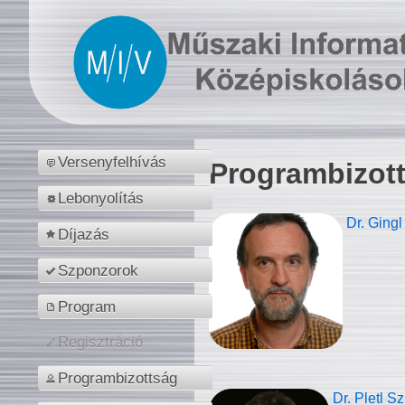
Versenyfelhívás
Programbizot
Lebonyolítás
Dr. Gingl
Díjazás
Szponzorok
Program
Regisztráció
Programbizottság
Dr. Pletl S