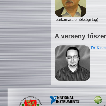
Iparkamara elnökségi tag)
A verseny fősze
Dr. Kinc