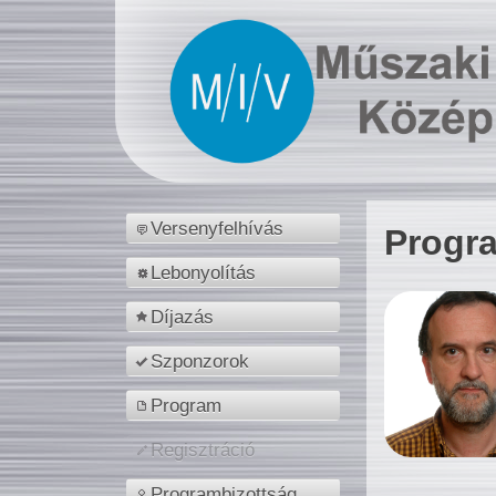
Versenyfelhívás
Progr
Lebonyolítás
Díjazás
Szponzorok
Program
Regisztráció
Programbizottság