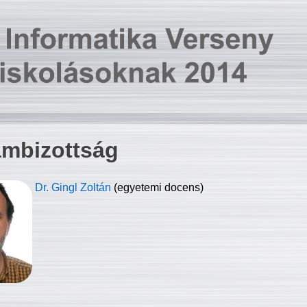
ambizottság
Dr. Gingl Zoltán
(egyetemi docens)