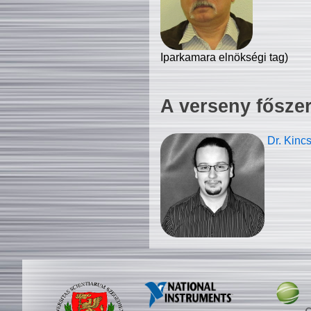
Iparkamara elnökségi tag)
A verseny fősze
Dr. Kinc