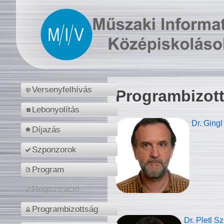
Versenyfelhívás
Programbizot
Lebonyolítás
Dr. Gingl
Díjazás
Szponzorok
Program
Regisztráció
Programbizottság
Dr. Pletl S