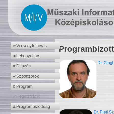
Versenyfelhívás
Programbizot
Lebonyolítás
Dr. Gingl
Díjazás
Szponzorok
Program
Regisztráció
Programbizottság
Dr. Pletl S