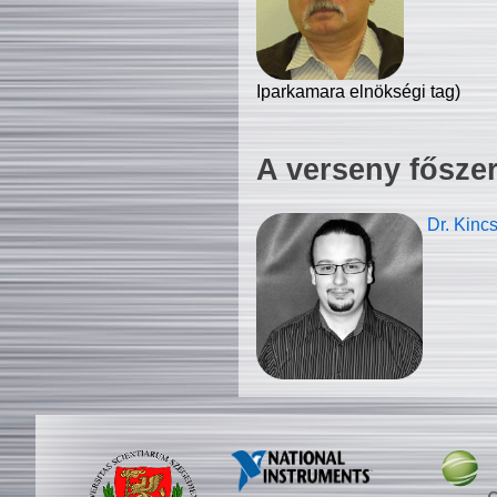
Iparkamara elnökségi tag)
A verseny fősze
Dr. Kinc