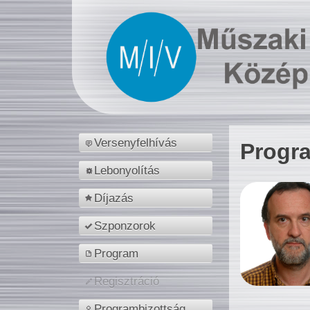
Versenyfelhívás
Progr
Lebonyolítás
Díjazás
Szponzorok
Program
Regisztráció
Programbizottság