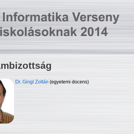
ambizottság
Dr. Gingl Zoltán
(egyetemi docens)