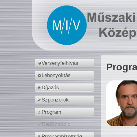
Versenyfelhívás
Progr
Lebonyolítás
Díjazás
Szponzorok
Program
Regisztráció
Programbizottság