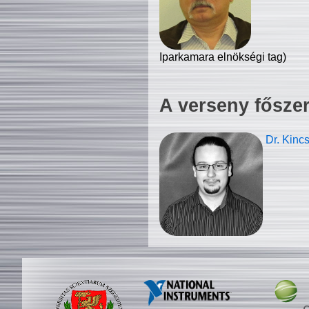
Iparkamara elnökségi tag)
A verseny fősze
Dr. Kinc