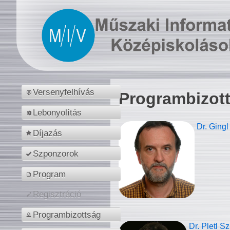
Versenyfelhívás
Programbizot
Lebonyolítás
Dr. Gingl
Díjazás
Szponzorok
Program
Regisztráció
Programbizottság
Dr. Pletl S