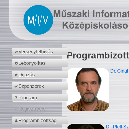
Versenyfelhívás
Programbizot
Lebonyolítás
Dr. Gingl
Díjazás
Szponzorok
Program
Regisztráció
Programbizottság
Dr. Pletl S