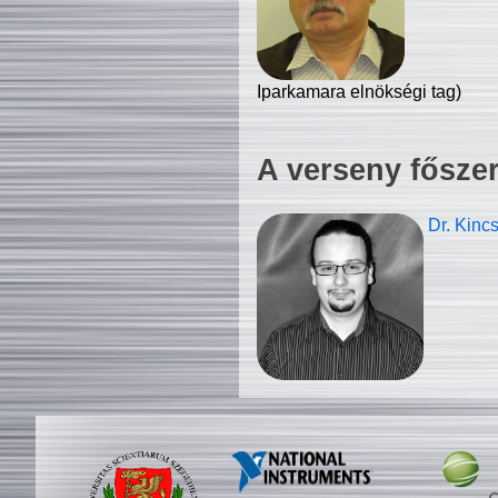
Iparkamara elnökségi tag)
A verseny fősze
Dr. Kinc