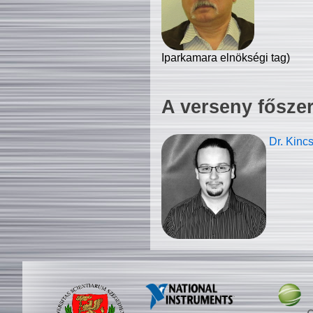
Iparkamara elnökségi tag)
A verseny fősze
Dr. Kinc