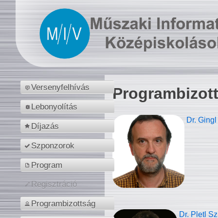
Versenyfelhívás
Programbizot
Lebonyolítás
Dr. Gingl
Díjazás
Szponzorok
Program
Regisztráció
Programbizottság
Dr. Pletl S