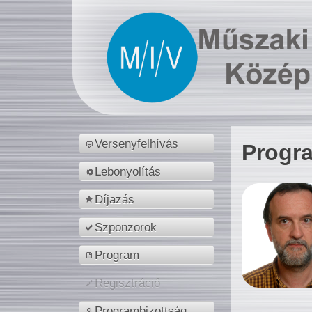
Versenyfelhívás
Progr
Lebonyolítás
Díjazás
Szponzorok
Program
Regisztráció
Programbizottság