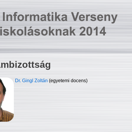
ambizottság
Dr. Gingl Zoltán
(egyetemi docens)