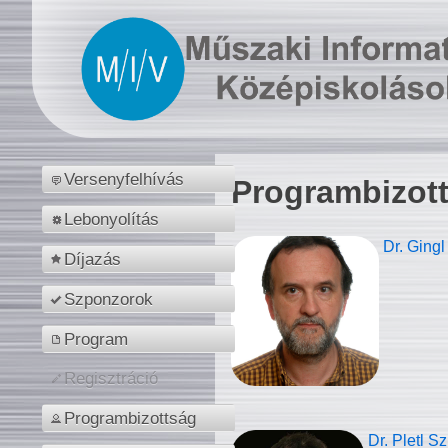
Versenyfelhívás
Programbizot
Lebonyolítás
Dr. Gingl
Díjazás
Szponzorok
Program
Regisztráció
Programbizottság
Dr. Pletl S