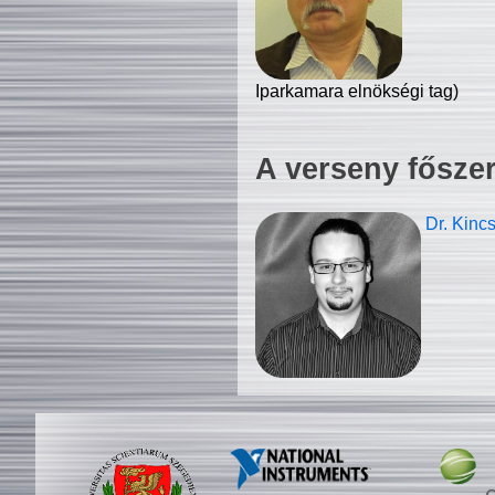
Iparkamara elnökségi tag)
A verseny fősze
Dr. Kinc