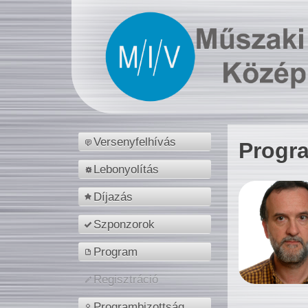
Versenyfelhívás
Progr
Lebonyolítás
Díjazás
Szponzorok
Program
Regisztráció
Programbizottság