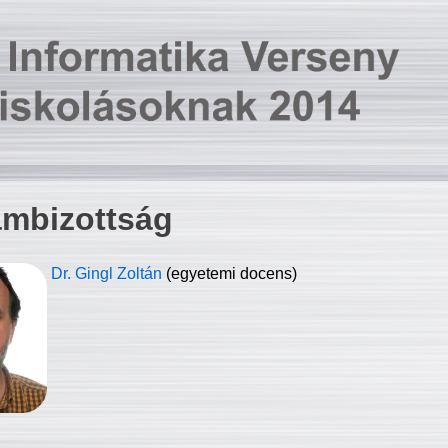
ambizottság
Dr. Gingl Zoltán
(egyetemi docens)