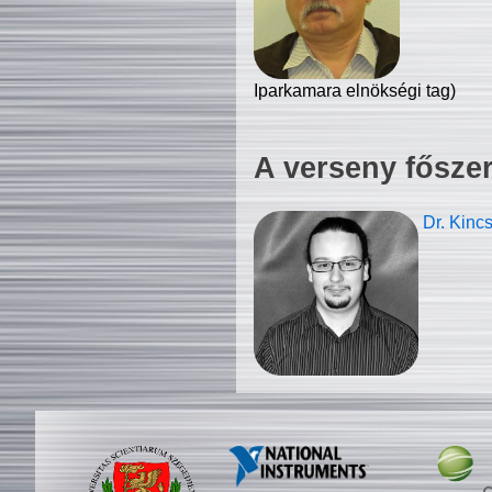
Iparkamara elnökségi tag)
A verseny fősze
Dr. Kinc