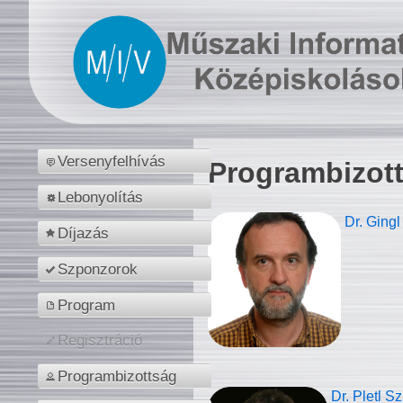
Versenyfelhívás
Programbizot
Lebonyolítás
Dr. Gingl
Díjazás
Szponzorok
Program
Regisztráció
Programbizottság
Dr. Pletl S