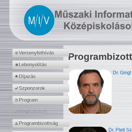
Versenyfelhívás
Programbizot
Lebonyolítás
Dr. Gingl
Díjazás
Szponzorok
Program
Regisztráció
Programbizottság
Dr. Pletl S