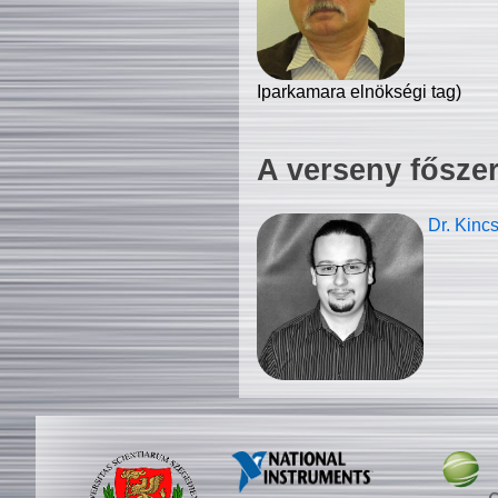
Iparkamara elnökségi tag)
A verseny fősze
Dr. Kinc