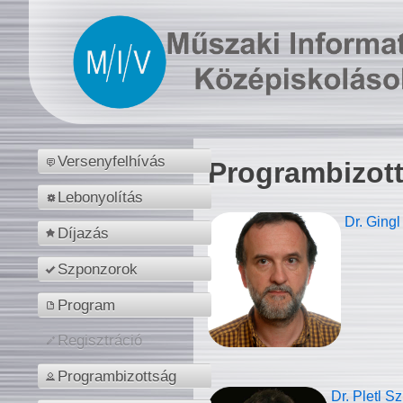
Versenyfelhívás
Programbizot
Lebonyolítás
Dr. Gingl
Díjazás
Szponzorok
Program
Regisztráció
Programbizottság
Dr. Pletl S