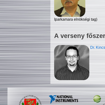
Iparkamara elnökségi tag)
A verseny fősze
Dr. Kinc