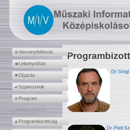
Versenyfelhívás
Programbizot
Lebonyolítás
Dr. Gingl
Díjazás
Szponzorok
Program
Regisztráció
Programbizottság
Dr. Pletl S