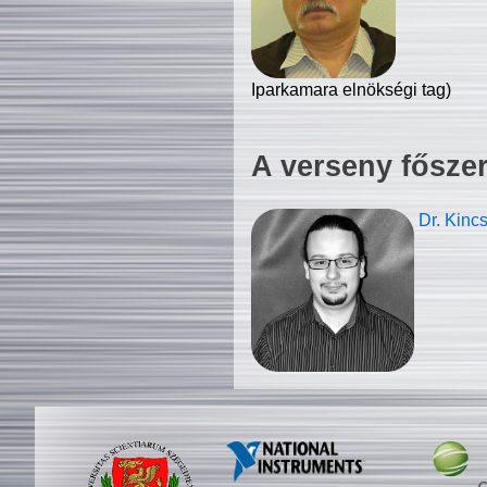
Iparkamara elnökségi tag)
A verseny fősze
Dr. Kinc