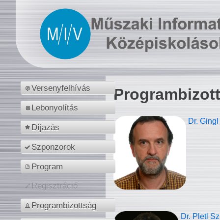
Versenyfelhívás
Programbizot
Lebonyolítás
Dr. Gingl
Díjazás
Szponzorok
Program
Regisztráció
Programbizottság
Dr. Pletl S