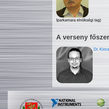
Iparkamara elnökségi tag)
A verseny fősze
Dr. Kinc