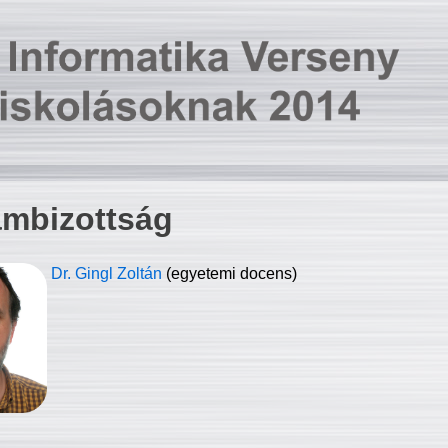
ambizottság
Dr. Gingl Zoltán
(egyetemi docens)