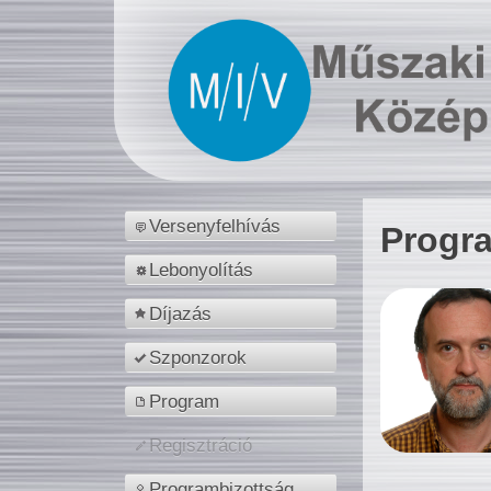
Versenyfelhívás
Progr
Lebonyolítás
Díjazás
Szponzorok
Program
Regisztráció
Programbizottság