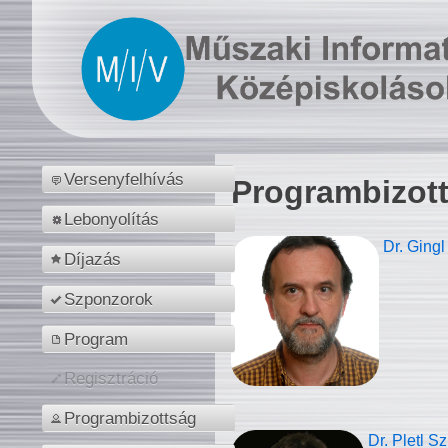
Versenyfelhívás
Programbizot
Lebonyolítás
Dr. Gingl
Díjazás
Szponzorok
Program
Regisztráció
Programbizottság
Dr. Pletl S