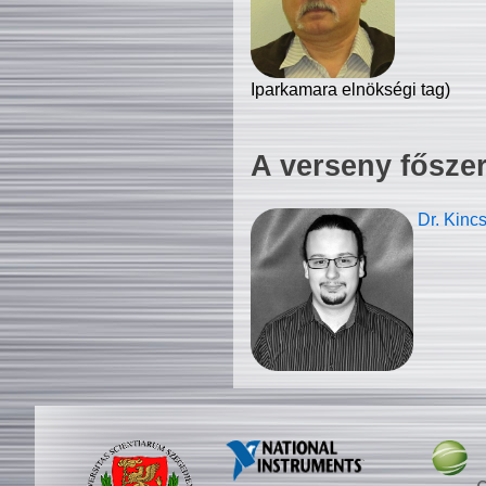
Iparkamara elnökségi tag)
A verseny fősze
Dr. Kinc