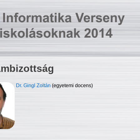
ambizottság
Dr. Gingl Zoltán
(egyetemi docens)