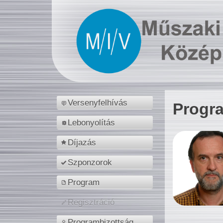
Versenyfelhívás
Progr
Lebonyolítás
Díjazás
Szponzorok
Program
Regisztráció
Programbizottság