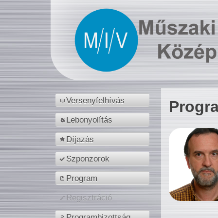
Versenyfelhívás
Progr
Lebonyolítás
Díjazás
Szponzorok
Program
Regisztráció
Programbizottság