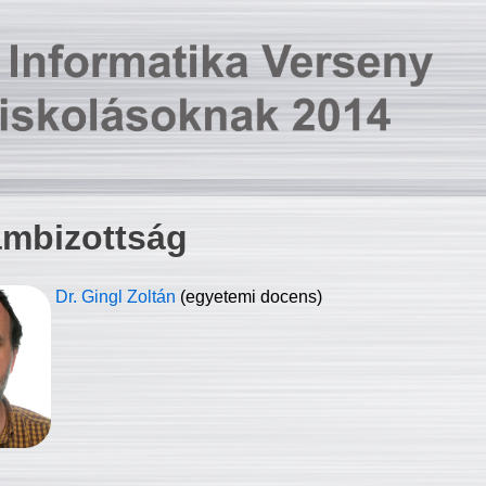
ambizottság
Dr. Gingl Zoltán
(egyetemi docens)