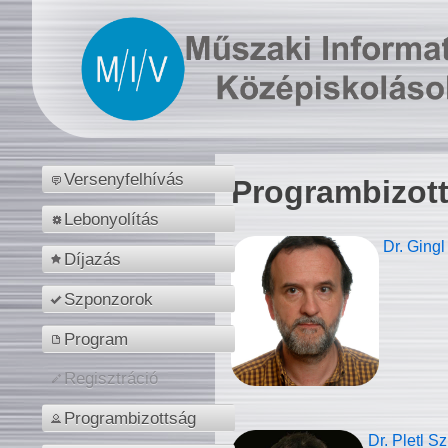
Versenyfelhívás
Programbizot
Lebonyolítás
Dr. Gingl
Díjazás
Szponzorok
Program
Regisztráció
Programbizottság
Dr. Pletl S