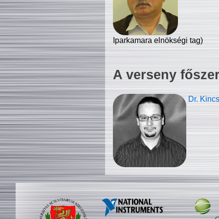
Iparkamara elnökségi tag)
A verseny fősze
Dr. Kinc