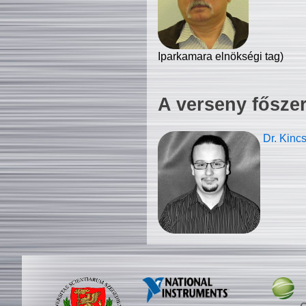
Iparkamara elnökségi tag)
A verseny fősze
Dr. Kinc