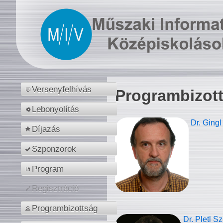
Versenyfelhívás
Programbizot
Lebonyolítás
Dr. Gingl
Díjazás
Szponzorok
Program
Regisztráció
Programbizottság
Dr. Pletl S