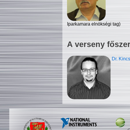
Iparkamara elnökségi tag)
A verseny fősze
Dr. Kinc