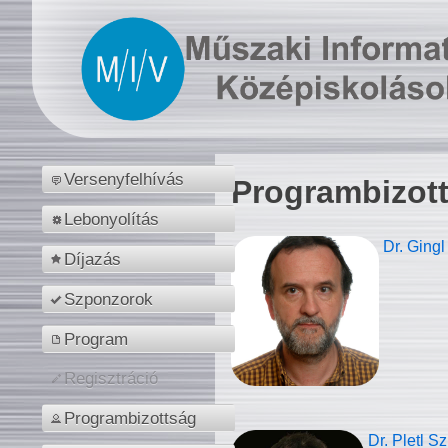
Versenyfelhívás
Programbizot
Lebonyolítás
Dr. Gingl
Díjazás
Szponzorok
Program
Regisztráció
Programbizottság
Dr. Pletl S