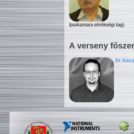
Iparkamara elnökségi tag)
A verseny fősze
Dr. Kinc