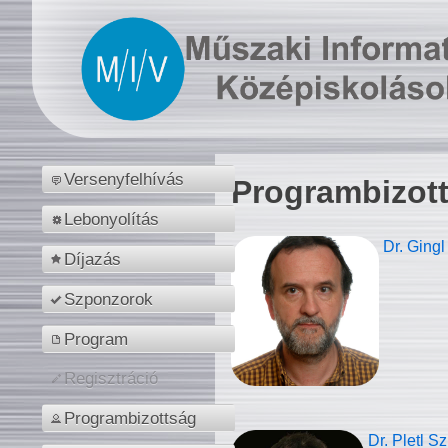
Versenyfelhívás
Programbizot
Lebonyolítás
Dr. Gingl
Díjazás
Szponzorok
Program
Regisztráció
Programbizottság
Dr. Pletl S