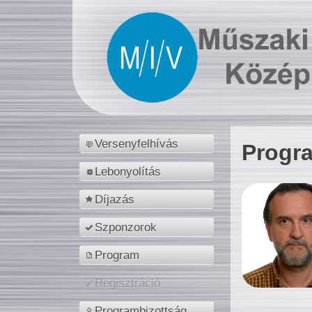
Versenyfelhívás
Progr
Lebonyolítás
Díjazás
Szponzorok
Program
Regisztráció
Programbizottság