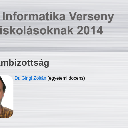
ambizottság
Dr. Gingl Zoltán
(egyetemi docens)