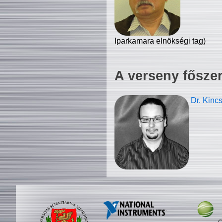
Iparkamara elnökségi tag)
A verseny fősze
Dr. Kinc