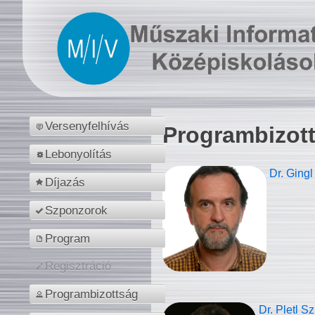
Versenyfelhívás
Programbizot
Lebonyolítás
Dr. Gingl
Díjazás
Szponzorok
Program
Regisztráció
Programbizottság
Dr. Pletl S