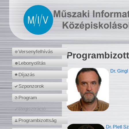
Versenyfelhívás
Programbizot
Lebonyolítás
Dr. Gingl
Díjazás
Szponzorok
Program
Regisztráció
Programbizottság
Dr. Pletl S