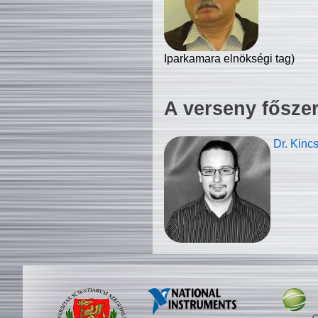
Iparkamara elnökségi tag)
A verseny fősze
Dr. Kinc