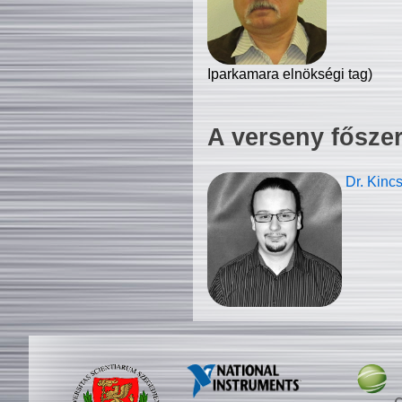
Iparkamara elnökségi tag)
A verseny fősze
Dr. Kinc