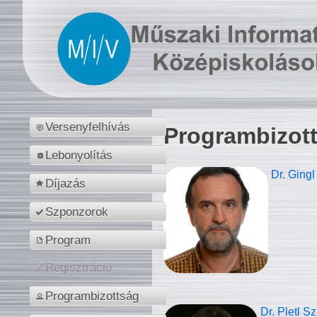
Versenyfelhívás
Programbizot
Lebonyolítás
Dr. Gingl
Díjazás
Szponzorok
Program
Regisztráció
Programbizottság
Dr. Pletl S