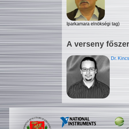
Iparkamara elnökségi tag)
A verseny fősze
Dr. Kinc