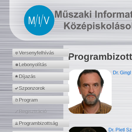
Versenyfelhívás
Programbizot
Lebonyolítás
Dr. Gingl
Díjazás
Szponzorok
Program
Regisztráció
Programbizottság
Dr. Pletl S