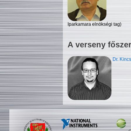
Iparkamara elnökségi tag)
A verseny fősze
Dr. Kinc