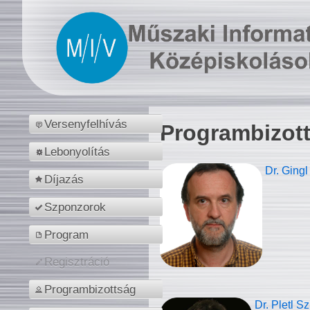
Versenyfelhívás
Programbizot
Lebonyolítás
Dr. Gingl
Díjazás
Szponzorok
Program
Regisztráció
Programbizottság
Dr. Pletl S