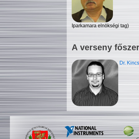
Iparkamara elnökségi tag)
A verseny fősze
Dr. Kinc