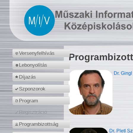
Versenyfelhívás
Programbizot
Lebonyolítás
Dr. Gingl
Díjazás
Szponzorok
Program
Regisztráció
Programbizottság
Dr. Pletl S