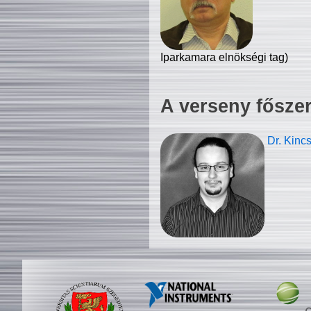
Iparkamara elnökségi tag)
A verseny fősze
Dr. Kinc