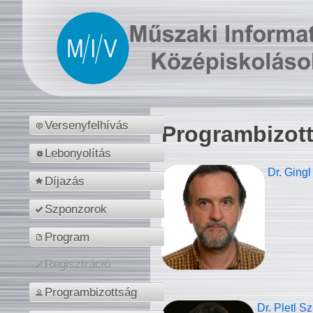
Versenyfelhívás
Programbizot
Lebonyolítás
Dr. Gingl
Díjazás
Szponzorok
Program
Regisztráció
Programbizottság
Dr. Pletl S