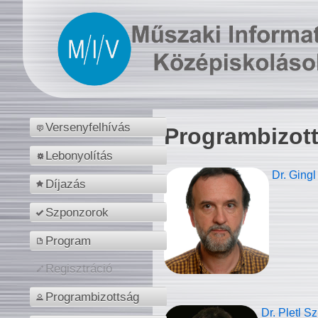
Versenyfelhívás
Programbizot
Lebonyolítás
Dr. Gingl
Díjazás
Szponzorok
Program
Regisztráció
Programbizottság
Dr. Pletl S