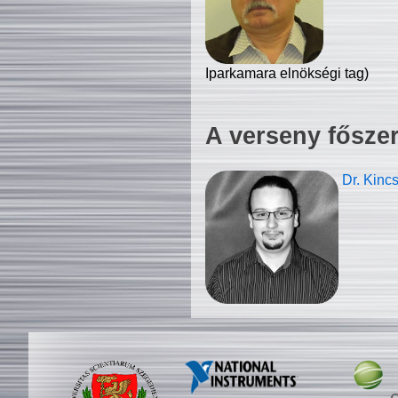
Iparkamara elnökségi tag)
A verseny fősze
Dr. Kinc