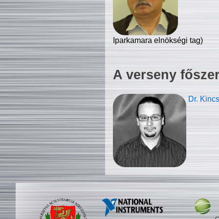
Iparkamara elnökségi tag)
A verseny fősze
Dr. Kinc