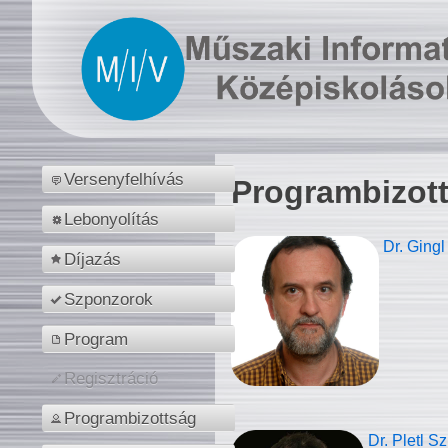
Versenyfelhívás
Programbizot
Lebonyolítás
Dr. Gingl
Díjazás
Szponzorok
Program
Regisztráció
Programbizottság
Dr. Pletl S