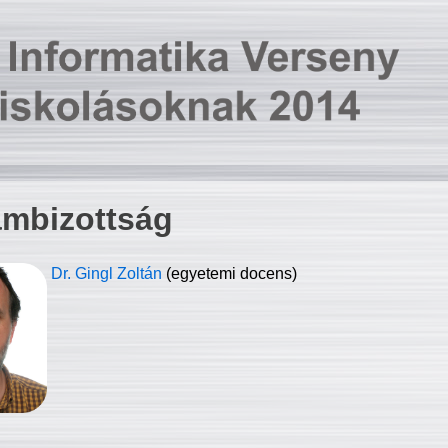
ambizottság
Dr. Gingl Zoltán
(egyetemi docens)