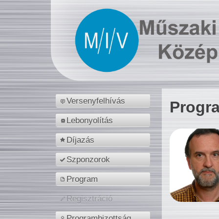
Versenyfelhívás
Progr
Lebonyolítás
Díjazás
Szponzorok
Program
Regisztráció
Programbizottság