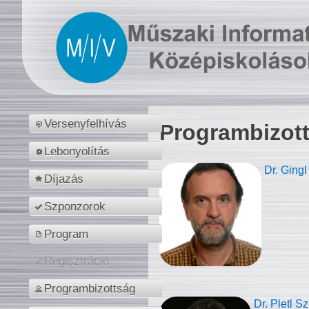
Versenyfelhívás
Programbizot
Lebonyolítás
Dr. Gingl
Díjazás
Szponzorok
Program
Regisztráció
Programbizottság
Dr. Pletl S