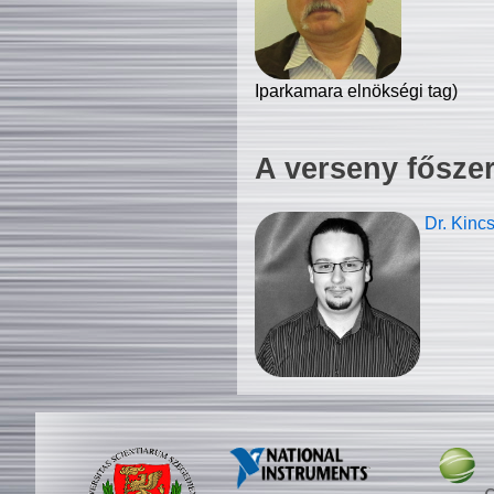
Iparkamara elnökségi tag)
A verseny fősze
Dr. Kinc