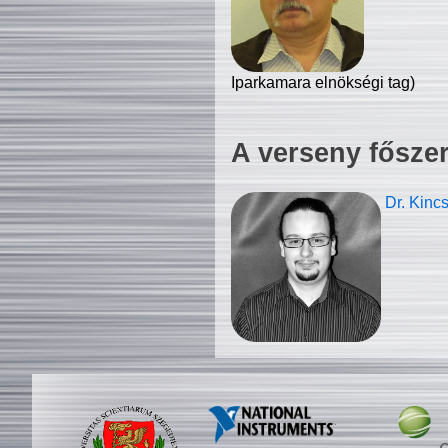
Iparkamara elnökségi tag)
A verseny fősze
Dr. Kinc