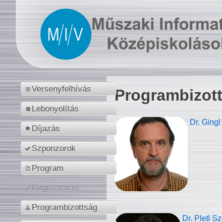
Versenyfelhívás
Programbizot
Lebonyolítás
Dr. Gingl
Díjazás
Szponzorok
Program
Regisztráció
Programbizottság
Dr. Pletl S