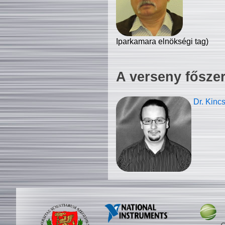
Iparkamara elnökségi tag)
A verseny fősze
Dr. Kinc