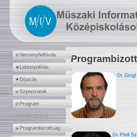
Versenyfelhívás
Programbizot
Lebonyolítás
Dr. Gingl
Díjazás
Szponzorok
Program
Regisztráció
Programbizottság
Dr. Pletl S