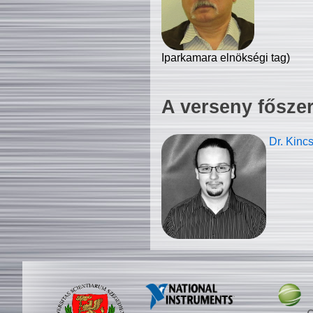
Iparkamara elnökségi tag)
A verseny fősze
Dr. Kinc