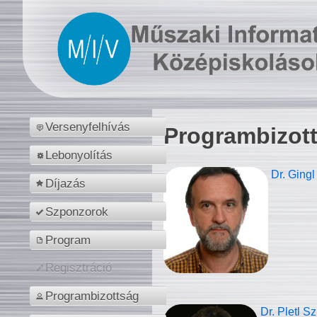
Versenyfelhívás
Programbizot
Lebonyolítás
Dr. Gingl
Díjazás
Szponzorok
Program
Regisztráció
Programbizottság
Dr. Pletl S