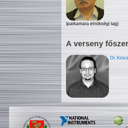
Iparkamara elnökségi tag)
A verseny fősze
Dr. Kinc