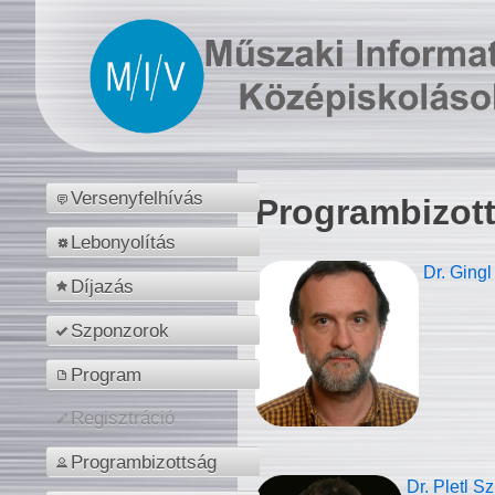
Versenyfelhívás
Programbizot
Lebonyolítás
Dr. Gingl
Díjazás
Szponzorok
Program
Regisztráció
Programbizottság
Dr. Pletl S