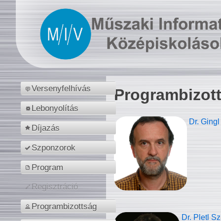
Versenyfelhívás
Programbizot
Lebonyolítás
Dr. Gingl
Díjazás
Szponzorok
Program
Regisztráció
Programbizottság
Dr. Pletl S