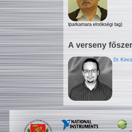
Iparkamara elnökségi tag)
A verseny fősze
Dr. Kinc