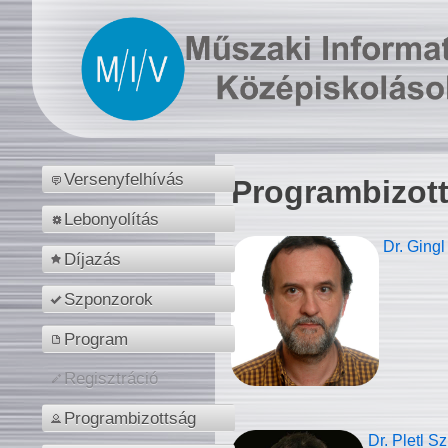
Versenyfelhívás
Programbizot
Lebonyolítás
Dr. Gingl
Díjazás
Szponzorok
Program
Regisztráció
Programbizottság
Dr. Pletl S