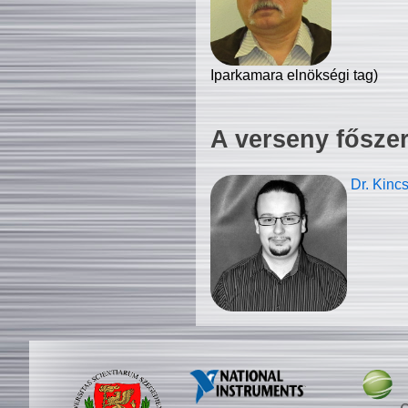
Iparkamara elnökségi tag)
A verseny fősze
Dr. Kinc