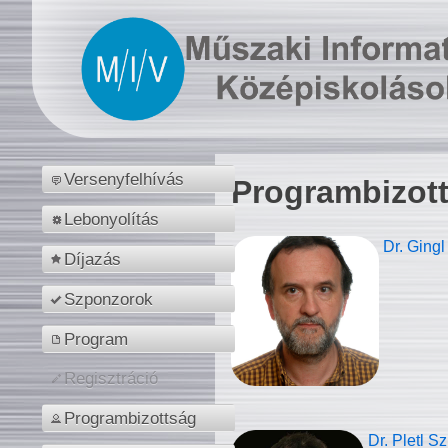
Versenyfelhívás
Programbizot
Lebonyolítás
Dr. Gingl
Díjazás
Szponzorok
Program
Regisztráció
Programbizottság
Dr. Pletl S