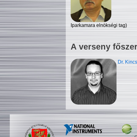
Iparkamara elnökségi tag)
A verseny fősze
Dr. Kinc