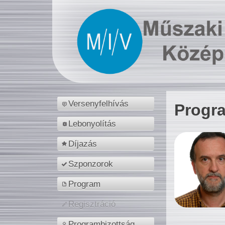
Versenyfelhívás
Progr
Lebonyolítás
Díjazás
Szponzorok
Program
Regisztráció
Programbizottság