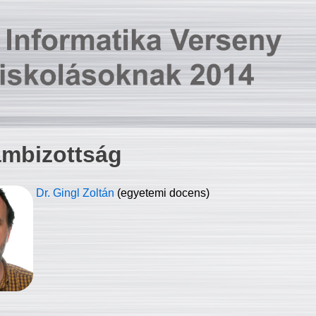
ambizottság
Dr. Gingl Zoltán
(egyetemi docens)