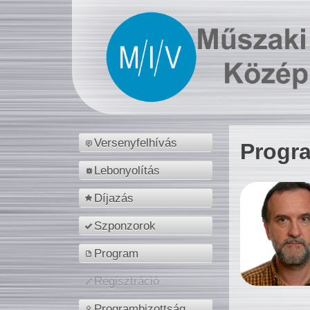
Versenyfelhívás
Progr
Lebonyolítás
Díjazás
Szponzorok
Program
Regisztráció
Programbizottság