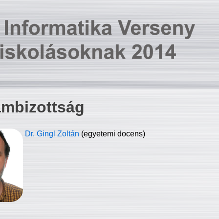
ambizottság
Dr. Gingl Zoltán
(egyetemi docens)