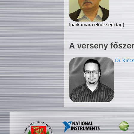
Iparkamara elnökségi tag)
A verseny fősze
Dr. Kinc