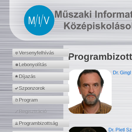
Versenyfelhívás
Programbizot
Lebonyolítás
Dr. Gingl
Díjazás
Szponzorok
Program
Regisztráció
Programbizottság
Dr. Pletl S