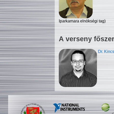
Iparkamara elnökségi tag)
A verseny fősze
Dr. Kinc