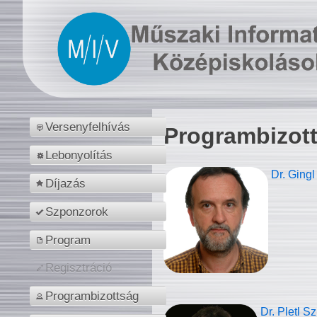
Versenyfelhívás
Programbizot
Lebonyolítás
Dr. Gingl
Díjazás
Szponzorok
Program
Regisztráció
Programbizottság
Dr. Pletl S