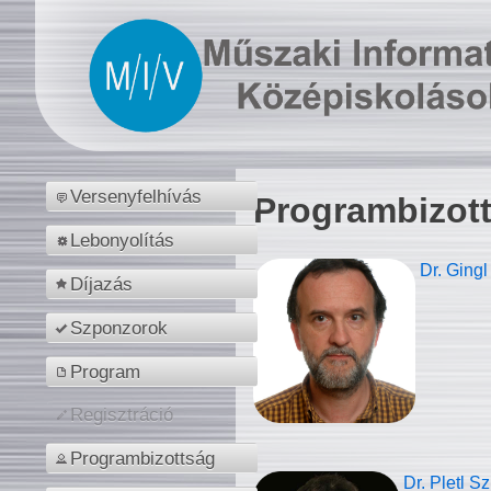
Versenyfelhívás
Programbizot
Lebonyolítás
Dr. Gingl
Díjazás
Szponzorok
Program
Regisztráció
Programbizottság
Dr. Pletl S