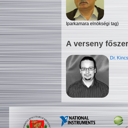
Iparkamara elnökségi tag)
A verseny fősze
Dr. Kinc