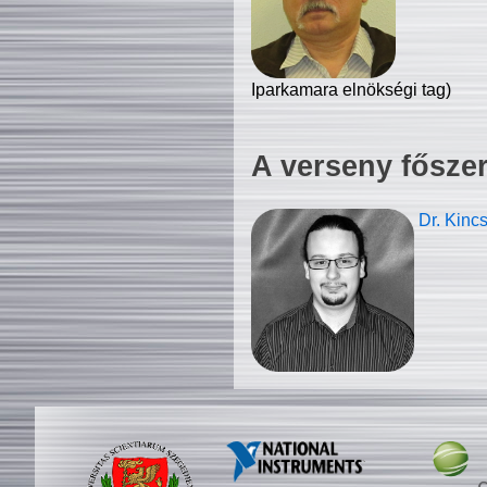
Iparkamara elnökségi tag)
A verseny fősze
Dr. Kinc