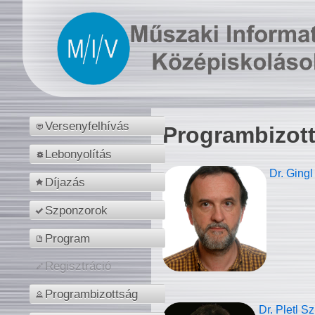
Versenyfelhívás
Programbizot
Lebonyolítás
Dr. Gingl
Díjazás
Szponzorok
Program
Regisztráció
Programbizottság
Dr. Pletl S